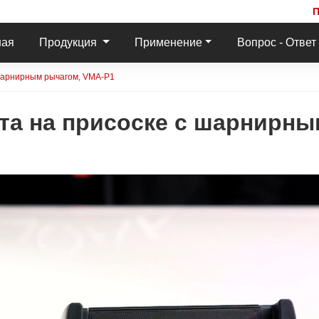
ная
Продукция
Применение
Вопрос - Ответ
шарнирным рычагом, VMA-P1
та на присоске с шарнирны