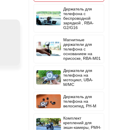
Держатель для
телефона с
беспроводной
зарядкой , RBA-
G2/G16
Магнитные
держатели для
телефона с
основанием на
присоске, RBA-M01
Держатели для
телефона на
мотоцикл, UBA-
M/MC
Держатель для
телефона на
велосипед, PH-M
Комплект
креплений для
экшн-камеры, PMH-