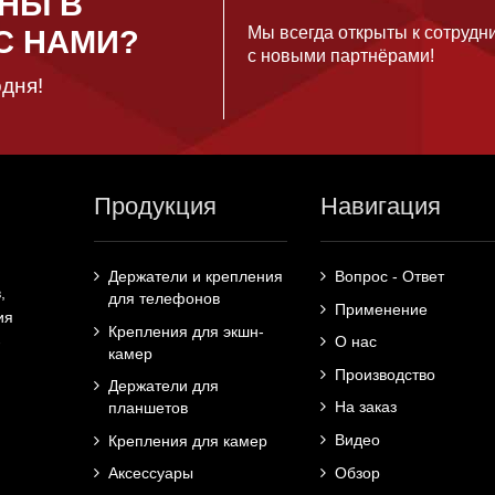
НЫ В
Мы всегда открыты к сотрудн
С НАМИ?
с новыми партнёрами!
дня!
Продукция
Навигация
Держатели и крепления
Вопрос - Ответ
,
для телефонов
Применение
ия
Крепления для экшн-
О нас
-
камер
Производство
Держатели для
На заказ
планшетов
Видео
Крепления для камер
Обзор
Аксессуары