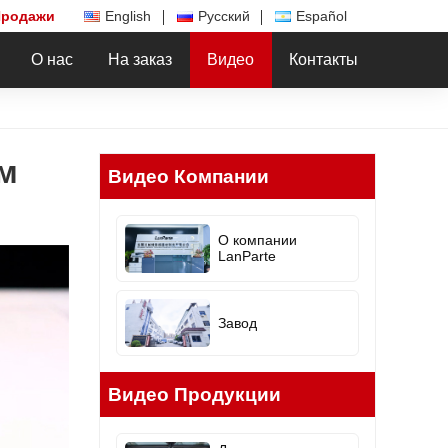
Продажи
English
Русский
Español
О нас
На заказ
Видео
Контакты
м
Видео Компании
О компании
LanParte
Завод
Видео Продукции