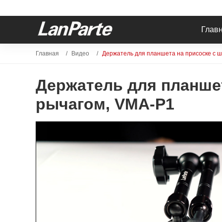
Глав
Главная
Видео
Держатель для планшета на присоске с 
Держатель для планше
рычагом, VMA-P1