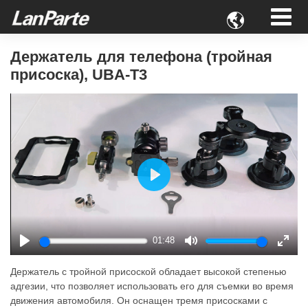

Держатель для телефона (тройная
присоска), UBA-T3
Play
01:48
Play
Mute
Enter
fulls
Держатель с тройной присоской обладает высокой степенью
адгезии, что позволяет использовать его для съемки во время
движения автомобиля. Он оснащен тремя присосками с